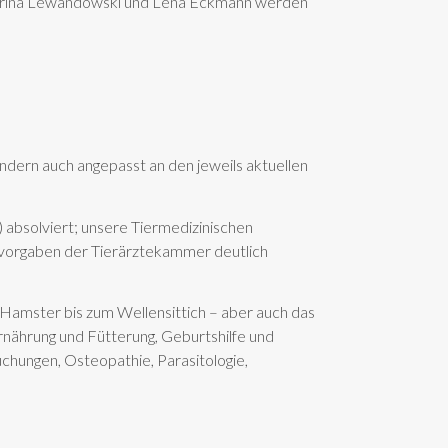
tharina Lewandowski und Lena Eckmann werden
sondern auch angepasst an den jeweils aktuellen
) absolviert; unsere Tiermedizinischen
tvorgaben der Tierärztekammer deutlich
Hamster bis zum Wellensittich – aber auch das
rnährung und Fütterung, Geburtshilfe und
chungen, Osteopathie, Parasitologie,