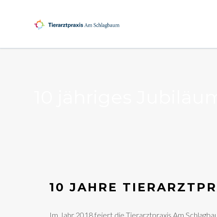
10 jähriges Jubiläu
10 JAHRE TIERARZTP
Im Jahr 2018 feiert die Tierarztpraxis Am Schlagbau