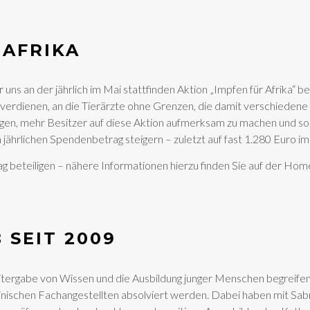
 AFRIKA
uns an der jährlich im Mai stattfinden Aktion „Impfen für Afrika“ b
 verdienen, an die Tierärzte ohne Grenzen, die damit verschiedene 
ungen, mehr Besitzer auf diese Aktion aufmerksam zu machen und s
jährlichen Spendenbetrag steigern – zuletzt auf fast 1.280 Euro im
ag beteiligen – nähere Informationen hierzu finden Sie auf der Ho
 SEIT 2009
itergabe von Wissen und die Ausbildung junger Menschen begreifen wi
zinischen Fachangestellten absolviert werden. Dabei haben mit Sab