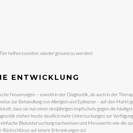
 Tier helfen konnten, wieder gesund zu werden!
CHE ENTWICKLUNG
che Neuerungen – sowohl in der Diagnostik, als auch in der Therapie
ise zur Behandlung von Allergien und Epilepsie – auf den Markt 
ickelt, dass sie nun einen dreijährigen Impfschutz gegen die häufi
nostik stehen heute deutlich mehr Untersuchungen zur Verfügung al
e einfache Blutuntersuchung nachweisen und Messwerte wie die s
e Rückschlüsse auf innere Erkrankungen zu!