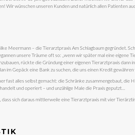
en! Wir wünschen unseren Kunden und natürlich allen Patienten auch
ilke Meermann – die Tierarztpraxis Am Schlagbaum gegründet. Sc
begannen unsere Träume oft so: „wenn wir später mal eine eigene Ti
ubauen, rückte die Gründung einer eigenen Tierarztpraxis dann i
Plan im Gepäck eine Bank zu suchen, die uns einen Kredit gewähren
er fast alles selbst gemacht: die Schränke zusammengebaut, die He
andelt und operiert – und unzählige Male die Praxis geputzt…
 dass sich daraus mittlerweile eine Tierarztpraxis mit vier Tierärz
STIK