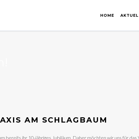
HOME
AKTUEL
m!
RAXIS AM SCHLAGBAUM
m bereits ihr 10-jähriges Jubiläum. Daher möchten wir uns für das 