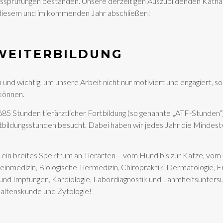
hlussprüfungen bestanden. Unsere derzeitigen Auszubildenden Ka
in diesem und im kommenden Jahr abschließen!
 WEITERBILDUNG
h und wichtig, um unsere Arbeit nicht nur motiviert und engagiert, 
können.
.685 Stunden tierärztlicher Fortbildung (so genannte „ATF-Stunden“
rtbildungsstunden besucht. Dabei haben wir jedes Jahr die Mindes
ein breites Spektrum an Tierarten – vom Hund bis zur Katze, vom 
nmedizin, Biologische Tiermedizin, Chiropraktik, Dermatologie, E
nd Impfungen, Kardiologie, Labordiagnostik und Lahmheitsuntersu
haltenskunde und Zytologie!