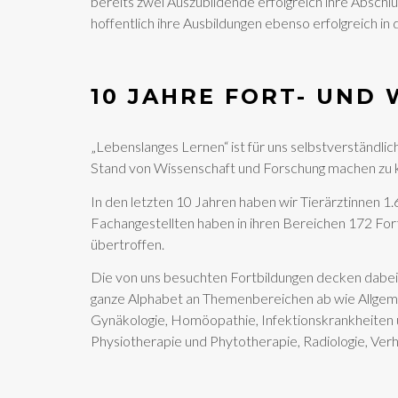
bereits zwei Auszubildende erfolgreich ihre Absc
hoffentlich ihre Ausbildungen ebenso erfolgreich 
10 JAHRE FORT- UND
„Lebenslanges Lernen“ ist für uns selbstverständlic
Stand von Wissenschaft und Forschung machen zu 
In den letzten 10 Jahren haben wir Tierärztinnen 1
Fachangestellten haben in ihren Bereichen 172 Fo
übertroffen.
Die von uns besuchten Fortbildungen decken dabei 
ganze Alphabet an Themenbereichen ab wie Allgemei
Gynäkologie, Homöopathie, Infektionskrankheiten u
Physiotherapie und Phytotherapie, Radiologie, Ver