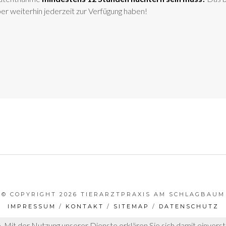
ber weiterhin jederzeit zur Verfügung haben!
© COPYRIGHT 2026 TIERARZTPRAXIS AM SCHLAGBAUM
IMPRESSUM
/
KONTAKT
/
SITEMAP
/
DATENSCHUTZ
e. Mit der Nutzung unserer Dienste erklären Sie sich damit einver