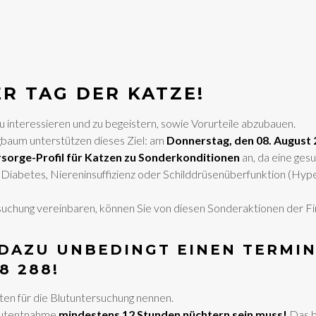
ER TAG DER KATZE!
u interessieren und zu begeistern, sowie Vorurteile abzubauen.
agbaum unterstützen dieses Ziel: am
Donnerstag, den 08. August
sorge-Profil für Katzen zu Sonderkonditionen
an, da eine ges
abetes, Niereninsuffizienz oder Schilddrüsenüberfunktion (Hyper
suchung vereinbaren, können Sie von diesen Sonderaktionen der Fir
 DAZU UNBEDINGT EINEN TERMI
8 288!
en für die Blutuntersuchung nennen.
Blutentnahme
mindestens 12 Stunden nüchtern sein muss!
Das b