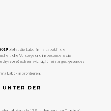
 2019
bietet die Laborfirma Laboklin die
undheitliche Vorsorge und insbesondere die
thyreose) extrem wichtig für ein langes, gesundes
ma Laboklin profitieren.
N UNTER DER
edeutet, dass sie 12 Stunden vor dem Termin nicht