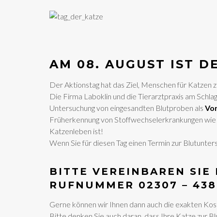
AM 08. AUGUST IST D
Der Aktionstag hat das Ziel, Menschen für Katzen z
Die Firma Laboklin und die Tierarztpraxis am Schl
Untersuchung von eingesandten Blutproben als
Vor
Früherkennung von Stoffwechselerkrankungen wie Di
Katzenleben ist!
Wenn Sie für diesen Tag einen Termin zur Blutunter
BITTE VEREINBAREN SIE
RUFNUMMER 02307 – 438
Gerne können wir Ihnen dann auch die exakten Kost
Bitte denken Sie auch daran, dass Ihre Katze zur 